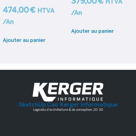
379,00
€
HTVA
474,00
€
HTVA
/An
/An
Ajouter au panier
Ajouter au panier
SketchUp Cao Kerger Informatique
Logiciels d'architecture & de conception 2D 3D