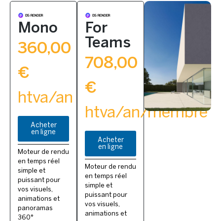
Mono
For
Teams
360,00
708,00
€
€
htva/an
htva/an/membre
Acheter
en ligne
Acheter
en ligne
Moteur de rendu
en temps réel
Moteur de rendu
simple et
en temps réel
puissant pour
simple et
vos visuels,
puissant pour
animations et
vos visuels,
panoramas
animations et
360°