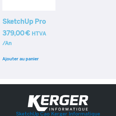
SketchUp Pro
379,00
€
HTVA
/An
Ajouter au panier
SketchUp Cao Kerger Informatique