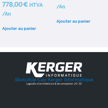
778,00
€
HTVA
/An
/An
Ajouter au panier
Ajouter au panier
SketchUp Cao Kerger Informatique
Logiciels d'architecture & de conception 2D 3D