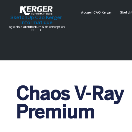
Accueil CAO Kerger
Sketch
SketchUp Cao Kerger
Informatique
Logiciels d'architecture & de conception
2D 3D
Chaos V-Ray
Premium