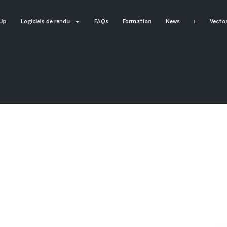
Up
Logiciels de rendu
FAQs
Formation
News
ı
Vecto