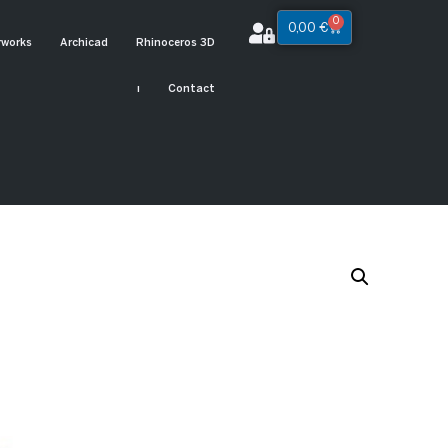
0
0,00
€
rworks
Archicad
Rhinoceros 3D
ı
Contact